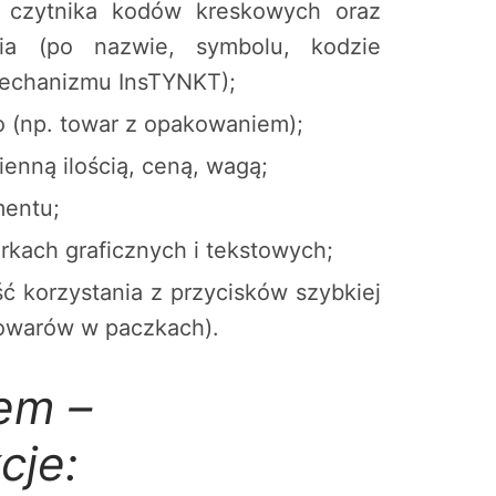
ą czytnika kodów kreskowych oraz
ia (po nazwie, symbolu, kodzie
echanizmu InsTYNKT);
 (np. towar z opakowaniem);
nną ilością, ceną, wagą;
mentu;
kach graficznych i tekstowych;
ć korzystania z przycisków szybkiej
 towarów w paczkach).
em –
cje: