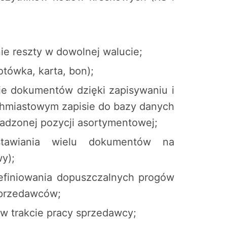
ie reszty w dowolnej walucie;
otówka, karta, bon);
ie dokumentów dzięki zapisywaniu i
tychmiastowym zapisie do bazy danych
wadzonej pozycji asortymentowej;
stawiania wielu dokumentów na
y);
efiniowania dopuszczalnych progów
sprzedawców;
 w trakcie pracy sprzedawcy;