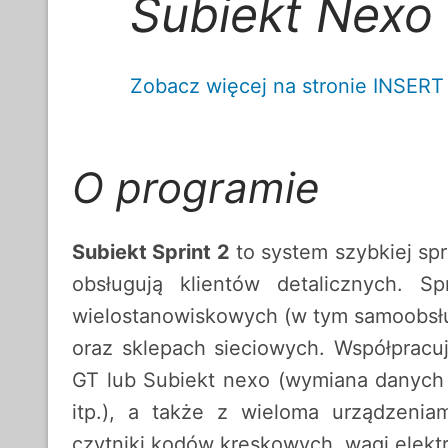
Subiekt Nexo
Zobacz więcej na stronie INSERT
O programie
Subiekt Sprint 2
to system szybkiej spr
obsługują klientów detalicznych. 
wielostanowiskowych (w tym samoobsł
oraz sklepach sieciowych. Współpracu
GT lub Subiekt nexo (wymiana danych 
itp.), a także z wieloma urządzeniam
czytniki kodów kreskowych, wagi elektro