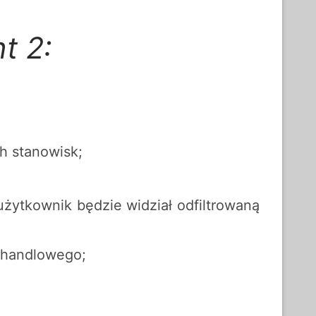
t 2:
ch stanowisk;
żytkownik będzie widział odfiltrowaną
u handlowego;